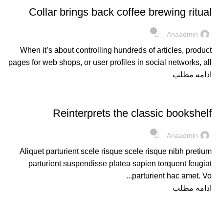
Collar brings back coffee brewing ritual
۰
Anaadmin
When it’s about controlling hundreds of articles, product
pages for web shops, or user profiles in social networks, all
ادامه مطلب
DESIGN TRENDS
Reinterprets the classic bookshelf
۰
Anaadmin
Aliquet parturient scele risque scele risque nibh pretium
parturient suspendisse platea sapien torquent feugiat
parturient hac amet. Vo...
ادامه مطلب
DECORATION