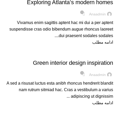
Exploring Atlanta’s modern homes
۰
Anaadmin
Vivamus enim sagittis aptent hac mi dui a per aptent
suspendisse cras odio bibendum augue rhoncus laoreet
dui praesent sodales sodales....
ادامه مطلب
INSPIRATION
Green interior design inspiration
۰
Anaadmin
A sed a risusat luctus esta anibh rhoncus hendrerit blandit
nam rutrum sitmiad hac. Cras a vestibulum a varius
adipiscing ut dignissim ...
ادامه مطلب
FURNITURE