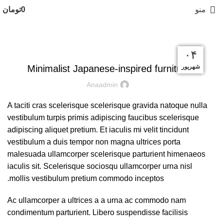
منو
0
تومان
INSPIRATION
۰۵
۰۵
۰۵
۰۵
۰۵
۰۴
شهریور
شهریور
شهریور
شهریور
شهریور
شهریور
Minimalist Japanese-inspired furniture
Anaadmin
A taciti cras scelerisque scelerisque gravida natoque nulla
vestibulum turpis primis adipiscing faucibus scelerisque
adipiscing aliquet pretium. Et iaculis mi velit tincidunt
vestibulum a duis tempor non magna ultrices porta
malesuada ullamcorper scelerisque parturient himenaeos
iaculis sit. Scelerisque sociosqu ullamcorper urna nisl
mollis vestibulum pretium commodo inceptos.
Ac ullamcorper a ultrices a a urna ac commodo nam
condimentum parturient. Libero suspendisse facilisis