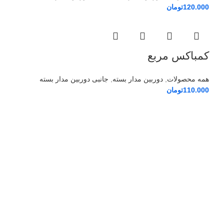
120.000
تومان
کمباکس مربع
همه محصولات
,
دوربین مدار بسته
,
جانبی دوربین مدار بسته
110.000
تومان
درباره ما
ایمن حفاظ تبریز
فروشگاه اینترنتی ایمن حفاظ تبریز بهترین بستر برای خرید اینترنتی
کالاهای امنیتی مورد نیاز شما است . “اصل بودن کالا ، گارانتی بازگشت،
ارسال سریع و مشاوره تخصصی از ویژگی های مهم و اساسی ایمن حفاظ
از نخستین روز تأسیس بوده و تمام سعی خود را کرده تا به آن پایبند باشد .